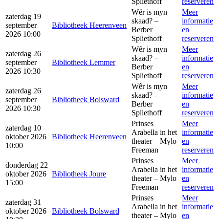
Spliethoff
reserveren
Wêr is myn
Meer
zaterdag 19
skaad? –
informatie
september
Bibliotheek Heerenveen
Berber
en
2026 10:00
Spliethoff
reserveren
Wêr is myn
Meer
zaterdag 26
skaad? –
informatie
september
Bibliotheek Lemmer
Berber
en
2026 10:30
Spliethoff
reserveren
Wêr is myn
Meer
zaterdag 26
skaad? –
informatie
september
Bibliotheek Bolsward
Berber
en
2026 10:30
Spliethoff
reserveren
Prinses
Meer
zaterdag 10
Arabella in het
informatie
oktober 2026
Bibliotheek Heerenveen
theater – Mylo
en
10:00
Freeman
reserveren
Prinses
Meer
donderdag 22
Arabella in het
informatie
oktober 2026
Bibliotheek Joure
theater – Mylo
en
15:00
Freeman
reserveren
Prinses
Meer
zaterdag 31
Arabella in het
informatie
oktober 2026
Bibliotheek Bolsward
theater – Mylo
en