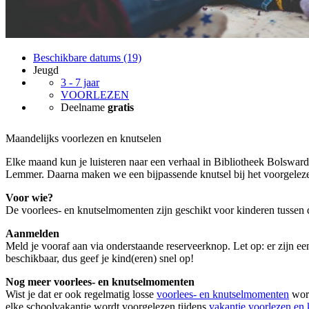
Beschikbare datums (19)
Jeugd
3 - 7 jaar
VOORLEZEN
Deelname
gratis
Maandelijks voorlezen en knutselen
Elke maand kun je luisteren naar een verhaal in Bibliotheek Bolswar
Lemmer. Daarna maken we een bijpassende knutsel bij het voorgeleze
Voor wie?
De voorlees- en knutselmomenten zijn geschikt voor kinderen tussen de
Aanmelden
Meld je vooraf aan via onderstaande reserveerknop. Let op: er zijn een
beschikbaar, dus geef je kind(eren) snel op!
Nog meer voorlees- en knutselmomenten
Wist je dat er ook regelmatig losse
voorlees- en knutselmomenten
word
elke schoolvakantie wordt voorgelezen tijdens
vakantie voorlezen en 