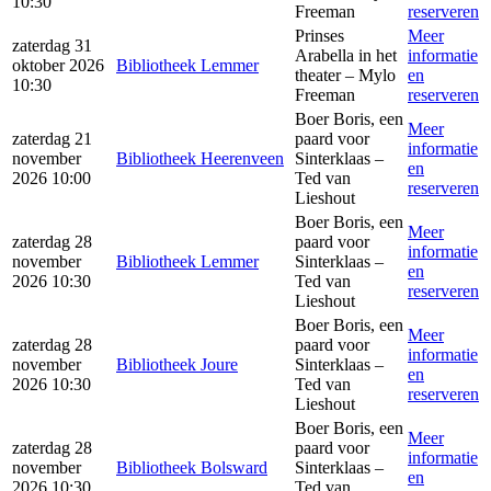
10:30
Freeman
reserveren
Prinses
Meer
zaterdag 31
Arabella in het
informatie
oktober 2026
Bibliotheek Lemmer
theater – Mylo
en
10:30
Freeman
reserveren
Boer Boris, een
Meer
zaterdag 21
paard voor
informatie
november
Bibliotheek Heerenveen
Sinterklaas –
en
2026 10:00
Ted van
reserveren
Lieshout
Boer Boris, een
Meer
zaterdag 28
paard voor
informatie
november
Bibliotheek Lemmer
Sinterklaas –
en
2026 10:30
Ted van
reserveren
Lieshout
Boer Boris, een
Meer
zaterdag 28
paard voor
informatie
november
Bibliotheek Joure
Sinterklaas –
en
2026 10:30
Ted van
reserveren
Lieshout
Boer Boris, een
Meer
zaterdag 28
paard voor
informatie
november
Bibliotheek Bolsward
Sinterklaas –
en
2026 10:30
Ted van