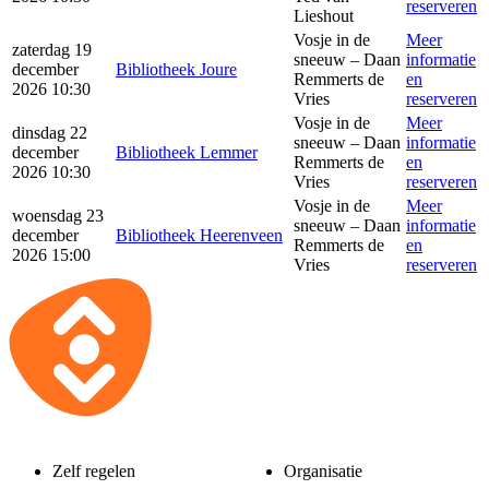
reserveren
Lieshout
Vosje in de
Meer
zaterdag 19
sneeuw – Daan
informatie
december
Bibliotheek Joure
Remmerts de
en
2026 10:30
Vries
reserveren
Vosje in de
Meer
dinsdag 22
sneeuw – Daan
informatie
december
Bibliotheek Lemmer
Remmerts de
en
2026 10:30
Vries
reserveren
Vosje in de
Meer
woensdag 23
sneeuw – Daan
informatie
december
Bibliotheek Heerenveen
Remmerts de
en
2026 15:00
Vries
reserveren
Zelf regelen
Organisatie