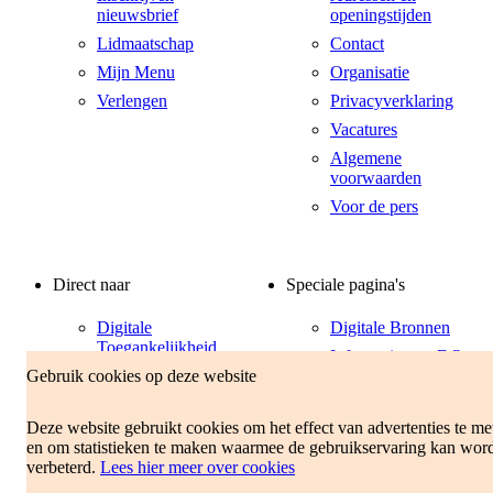
nieuwsbrief
openingstijden
Lidmaatschap
Contact
Mijn Menu
Organisatie
Verlengen
Privacyverklaring
Vacatures
Algemene
voorwaarden
Voor de pers
Direct naar
Speciale pagina's
Digitale
Digitale Bronnen
Toegankelijkheid
Informatiepunt DO
Gebruik cookies op deze website
Hulp bij inloggen
Passend Lezen
Snel vinden op deze
site
Deze website gebruikt cookies om het effect van advertenties te me
en om statistieken te maken waarmee de gebruikservaring kan wor
Sociale media
verbeterd.
Lees hier meer over cookies
Uitleenreglement