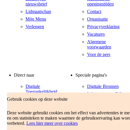
nieuwsbrief
openingstijden
Lidmaatschap
Contact
Mijn Menu
Organisatie
Verlengen
Privacyverklaring
Vacatures
Algemene
voorwaarden
Voor de pers
Direct naar
Speciale pagina's
Digitale
Digitale Bronnen
Toegankelijkheid
Informatiepunt DO
Gebruik cookies op deze website
Hulp bij inloggen
Passend Lezen
Snel vinden op deze
site
Deze website gebruikt cookies om het effect van advertenties te me
en om statistieken te maken waarmee de gebruikservaring kan wor
Sociale media
verbeterd.
Lees hier meer over cookies
Uitleenreglement