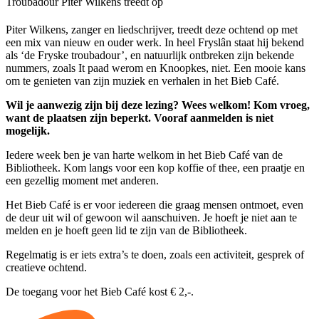
Troubadour Piter Wilkens treedt op
Piter Wilkens, zanger en liedschrijver, treedt deze ochtend op met
een mix van nieuw en ouder werk. In heel Fryslân staat hij bekend
als ‘de Fryske troubadour’, en natuurlijk ontbreken zijn bekende
nummers, zoals It paad werom en Knoopkes, niet. Een mooie kans
om te genieten van zijn muziek en verhalen in het Bieb Café.
Wil je aanwezig zijn bij deze lezing? Wees welkom! Kom vroeg,
want de plaatsen zijn beperkt. Vooraf aanmelden is niet
mogelijk.
Iedere week ben je van harte welkom in het Bieb Café van de
Bibliotheek. Kom langs voor een kop koffie of thee, een praatje en
een gezellig moment met anderen.
Het Bieb Café is er voor iedereen die graag mensen ontmoet, even
de deur uit wil of gewoon wil aanschuiven. Je hoeft je niet aan te
melden en je hoeft geen lid te zijn van de Bibliotheek.
Regelmatig is er iets extra’s te doen, zoals een activiteit, gesprek of
creatieve ochtend.
De toegang voor het Bieb Café kost € 2,-.