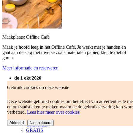
Maakplaats: Offline Café
Maak je hoofd leeg in het Offline Café. Je werkt met je handen en
gaat aan de slag met diverse zoals materialen papier, klei, textiel of
garen.
Meer informatie en reserveren
do 1 okt 2026
15:00 - 16:30
Gebruik cookies op deze website
Bibliotheek Heerenveen
Burgemeester Kuperusplein 48
Deze website gebruikt cookies om het effect van advertenties te me
8442 CL Heerenveen
en om statistieken te maken waarmee de gebruikservaring kan wor
verbeterd.
Lees hier meer over cookies
Volwassenen
18+
Akkoord
Niet akkoord
CREATIEF
GRATIS