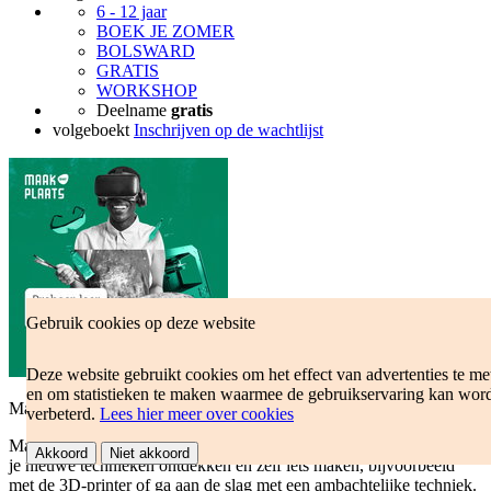
6 - 12 jaar
BOEK JE ZOMER
BOLSWARD
GRATIS
WORKSHOP
Deelname
gratis
volgeboekt
Inschrijven op de wachtlijst
Gebruik cookies op deze website
Deze website gebruikt cookies om het effect van advertenties te me
en om statistieken te maken waarmee de gebruikservaring kan wor
Maakplaats: Open Maakplaats
verbeterd.
Lees hier meer over cookies
Maak kennis met de Maakplaats. Tijdens de Open Maakplaats kun
Akkoord
Niet akkoord
je nieuwe technieken ontdekken en zelf iets maken, bijvoorbeeld
met de 3D-printer of ga aan de slag met een ambachtelijke techniek.