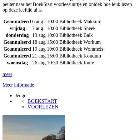
peuter naar het BoekStart voorleesuurtje en ontdek hoe leuk lezen
op deze leeftijd al is.
Geannuleerd
6 aug
10:00
Bibliotheek Makkum
vrijdag
7 aug
10:00
Bibliotheek Sneek
donderdag
13 aug
10:00
Bibliotheek Balk
Geannuleerd
18 aug
15:00
Bibliotheek Workum
Geannuleerd
19 aug
10:00
Bibliotheek Wommels
Geannuleerd
21 aug
15:00
Bibliotheek Koudum
woensdag
26 aug
10:30
Bibliotheek Joure
meer
Meer informatie
Jeugd
BOEKSTART
VOORLEZEN