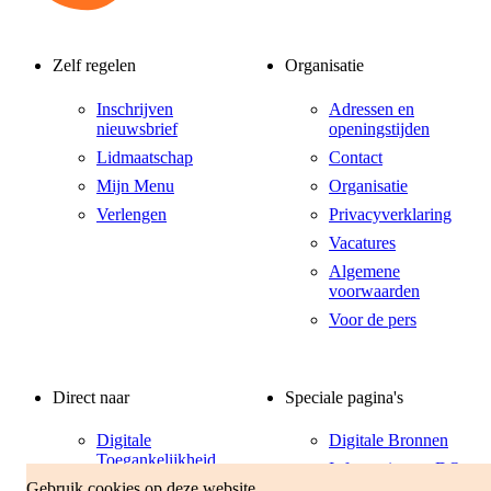
Zelf regelen
Organisatie
Inschrijven
Adressen en
nieuwsbrief
openingstijden
Lidmaatschap
Contact
Mijn Menu
Organisatie
Verlengen
Privacyverklaring
Vacatures
Algemene
voorwaarden
Voor de pers
Direct naar
Speciale pagina's
Digitale
Digitale Bronnen
Toegankelijkheid
Informatiepunt DO
Gebruik cookies op deze website
Hulp bij inloggen